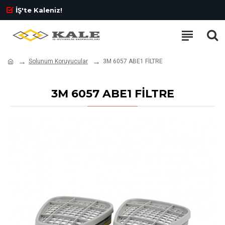
İŞ'te Kaleniz!
Solunum Koruyucular
3M 6057 ABE1 FİLTRE
3M 6057 ABE1 FİLTRE